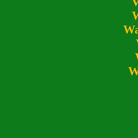
V
Wa
W