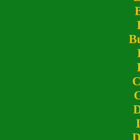
Bu
C
C
D
D