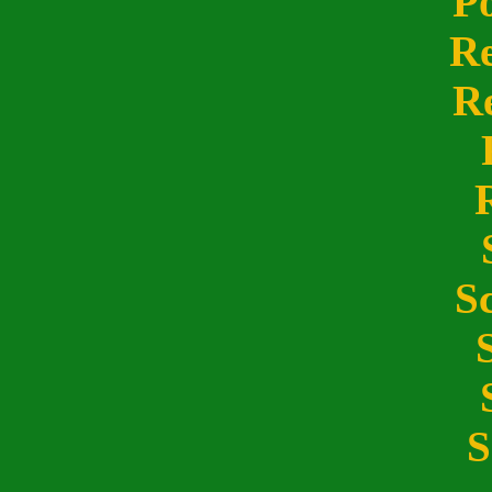
P
R
R
S
S