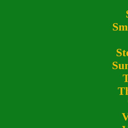
Sm
St
Su
T
V