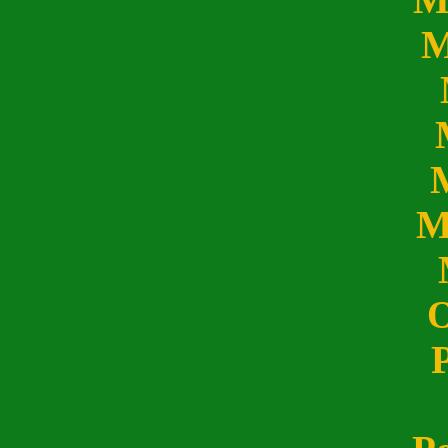
M
M
O